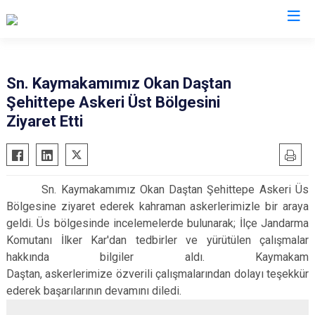
Kars
Sn. Kaymakamımız Okan Daştan
Şehittepe Askeri Üst Bölgesini
Akyaka
Ziyaret Etti
Arpaçay
Digor
Kağızman
Sn. Kaymakamımız Okan Daştan Şehittepe Askeri Üs
Sarıkamış
Bölgesine ziyaret ederek kahraman askerlerimizle bir araya
Selim
geldi. Üs bölgesinde incelemelerde bulunarak; İlçe Jandarma
Komutanı İlker Kar'dan tedbirler ve yürütülen çalışmalar
Susuz
hakkında bilgiler aldı. Kaymakam
Daştan, askerlerimize özverili çalışmalarından dolayı teşekkür
ederek başarılarının devamını diledi.