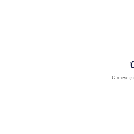
Ü
Girmeye çal