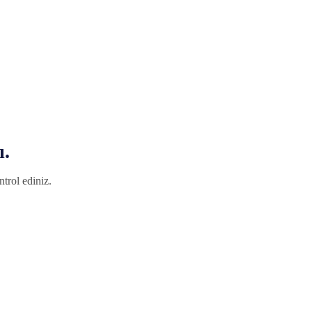
ı.
trol ediniz.